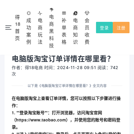
电
得
成
电
补
电
会
18
商
功
商
单
商
员
登录
注册
首
黑
注册会
本网站除了免费功能外，都需要收费的，不提供试用！
案
玩
表
知
收
×
页
科
员充值使用，收费点击
查看。
会员收费
例
法
格
识
费
技
电脑版淘宝订单详情在哪里看？
作者：得18电商 时间：2024-11-28 09:51 阅读：742
次
以下是《电脑版淘宝订单详情在哪里看？》全文内容
在电脑版淘宝上查看订单详情，您可以按照以下步骤进行操
作：
1. **登录淘宝账号**：打开浏览器，访问淘宝官网
（https://www.taobao.com），并使用您的账号和密码登
录。