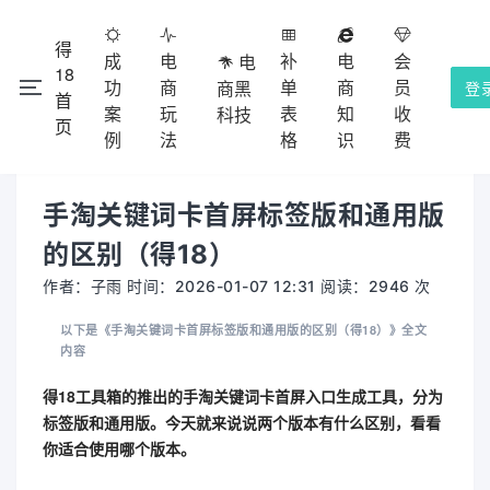
得
成
电
补
电
会
电
18
功
商
单
商
员
商黑
登
首
案
玩
表
知
收
科技
注册会
本网站除了免费功能外，都需要收费的，不提供试用！
页
×
例
法
格
识
费
员充值使用，收费点击
查看。
会员收费
手淘关键词卡首屏标签版和通用版
的区别（得18）
作者：子雨 时间：2026-01-07 12:31 阅读：2946 次
以下是《手淘关键词卡首屏标签版和通用版的区别（得18）》全文
内容
得18工具箱的推出的手淘关键词卡首屏入口生成工具，分为
标签版和通用版。今天就来说说两个版本有什么区别，看看
你适合使用哪个版本。