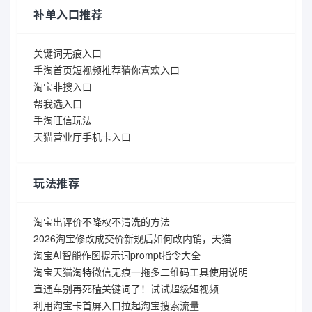
补单入口推荐
关键词无痕入口
手淘首页短视频推荐猜你喜欢入口
淘宝非搜入口
帮我选入口
手淘旺信玩法
天猫营业厅手机卡入口
玩法推荐
淘宝出评价不降权不清洗的方法
2026淘宝修改成交价新规后如何改内销，天猫
淘宝AI智能作图提示词prompt指令大全
淘宝天猫淘特微信无痕一拖多二维码工具使用说明
直通车别再死磕关键词了！试试超级短视频
利用淘宝卡首屏入口拉起淘宝搜索流量