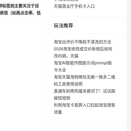
群标签则主要关注于目
天猫营业厅手机卡入口
表现（如高点击率、低
玩法推荐
淘宝出评价不降权不清洗的方法
2026淘宝修改成交价新规后如何
改内销，天猫
淘宝AI智能作图提示词prompt指
令大全
淘宝天猫淘特微信无痕一拖多二维
码工具使用说明
直通车别再死磕关键词了！试试超
级短视频
利用淘宝卡首屏入口拉起淘宝搜索
流量