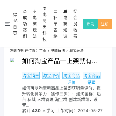
电
得
成
电
补
电
会
18
商
功
商
单
商
员
登录
注册
首
黑
注册会员
本网站除了免费功能外，都需要收费的，不提供试用！
案
玩
表
知
收
页
科
充值积分使用，收费点击
查看。
会员收费
例
法
格
识
费
技
您现在所在位置：
主页
>
电商玩法
>
淘宝玩法
如何淘宝产品一上架就有基础销量跟评价（官方渠道）
淘宝销量
淘宝评价
淘宝商品
淘宝商品
评价
销量
如何可以淘宝新商品上架即获销量评价，提
升转化竞争力！操作三步：1. 建淘宝群：后
台-私域-人群管理-淘宝群-创建新群组，设
置...
累计
430
人学习 上架时间：2024-05-27