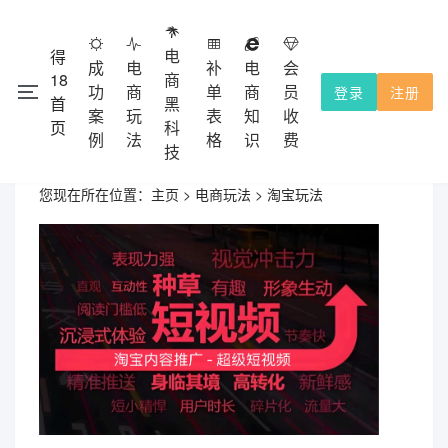
电
得
成
电
补
电
会
18
商
功
商
单
商
员
登录
注册
首
黑
注册会员
本网站除了免费功能外，都需要收费的，不提供试用！
案
玩
表
知
收
页
科
充值积分使用，收费点击
查看。
会员收费
例
法
格
识
费
技
您现在所在位置：
主页
>
电商玩法
>
淘宝玩法