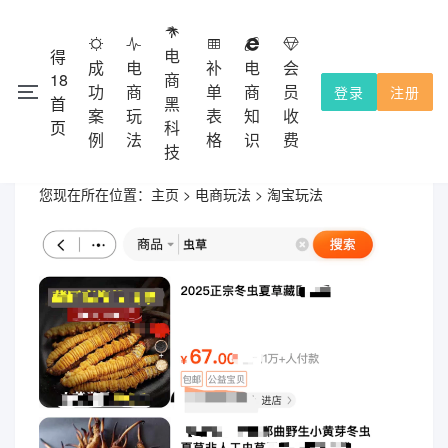
电
得
成
电
补
电
会
18
商
功
商
单
商
员
登录
注册
首
黑
注册会员
本网站除了免费功能外，都需要收费的，不提供试用！
案
玩
表
知
收
页
科
充值积分使用，收费点击
查看。
会员收费
例
法
格
识
费
技
您现在所在位置：
主页
>
电商玩法
>
淘宝玩法