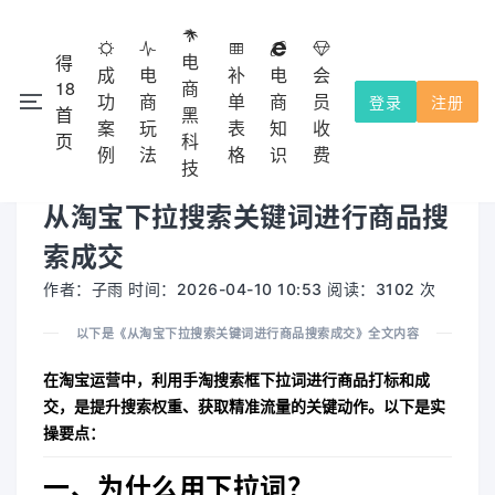
电
得
成
电
补
电
会
18
商
功
商
单
商
员
登录
注册
首
黑
注册会
本网站除了免费功能外，都需要收费的，不提供试用！
案
玩
表
知
收
×
页
科
员充值使用，收费点击
查看。
会员收费
例
法
格
识
费
技
从淘宝下拉搜索关键词进行商品搜
索成交
作者：子雨 时间：2026-04-10 10:53 阅读：3102 次
以下是《从淘宝下拉搜索关键词进行商品搜索成交》全文内容
在淘宝运营中，
利用手淘搜索框下拉词进行商品打标和成
交
，是提升搜索权重、获取精准流量的关键动作。以下是实
操要点：
一、为什么用下拉词？