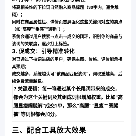
将高相关性的下拉词
自然融入商品标题
（30字内，避免堆
砌）；
同时在商品属性栏、详情页首屏强化这些关键词对应的卖点
（如“高腰”“垂感”“通勤”）；
系统会通过
用户搜索→点击→成交
的闭环，识别你的商品与
该词的关联度，逐步打上标签。
3.
促成交：引导精准转化
对已通过下拉词进店的用户，确保主图、价格、评价能承接
其预期；
成交越多，系统越认可“该商品匹配该词”，
词权重越高
，后
续免费流量越稳。
? 关键逻辑：
每一笔通过某个长尾词带来的成交，
都会为这个关键词及其组成词根增加权重
。比如“高
腰显瘦阔腿裤”成交1单，那么“高腰”“显瘦”“阔腿
裤”等词根都会加分。
三、配合工具放大效果