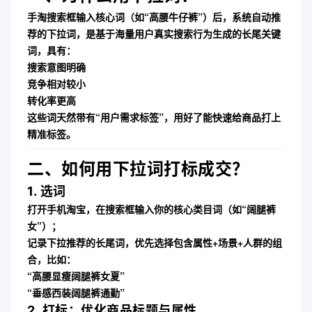
手淘搜索框输入核心词（如“高腰牛仔裤”）后，系统自动推
荐的下拉词，是
基于海量用户真实搜索行为生成的长尾关键
词
，具有：
搜索意图明确
竞争相对较小
转化率更高
这些词天然带有“用户需求标签”，用好了能快速给商品打上
精准标签。
二、如何用下拉词打标成交？
1.
选词
打开手机淘宝，在搜索框输入你的核心类目词（如“阔腿裤
女”）；
记录下拉推荐的长尾词，优先选择包含
属性+场景+人群
的组
合，比如：
“高腰显瘦阔腿裤女夏”
“垂感西装阔腿裤通勤”
2.
打标：优化商品标题与属性