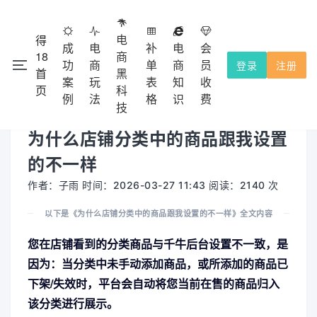
电
得
成
电
补
电
会
18
商
功
商
单
商
员
登录
注册
首
黑
注册会
本网站除了免费功能外，都需要收费的，不提供试用！
案
玩
表
知
收
×
页
科
员充值使用，收费点击
查看。
会员收费
例
法
格
识
费
技
为什么店铺分类中的商品跟我设置
的不一样
作者：子雨 时间：2026-03-27 11:43 阅读：2140 次
以下是《为什么店铺分类中的商品跟我设置的不一样》全文内容
您在店铺看到的分类商品与千牛后台设置不一致，是
因为：
当分类中未手动添加商品，或所添加的商品已
下架/失效时，平台会自动将您当前在售的商品归入
该分类进行展示
。