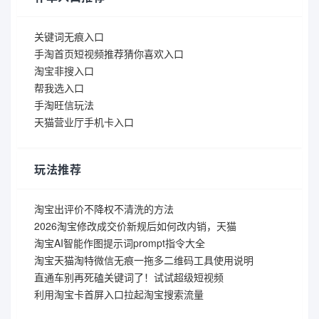
关键词无痕入口
手淘首页短视频推荐猜你喜欢入口
淘宝非搜入口
帮我选入口
手淘旺信玩法
天猫营业厅手机卡入口
玩法推荐
淘宝出评价不降权不清洗的方法
2026淘宝修改成交价新规后如何改内销，天猫
淘宝AI智能作图提示词prompt指令大全
淘宝天猫淘特微信无痕一拖多二维码工具使用说明
直通车别再死磕关键词了！试试超级短视频
利用淘宝卡首屏入口拉起淘宝搜索流量