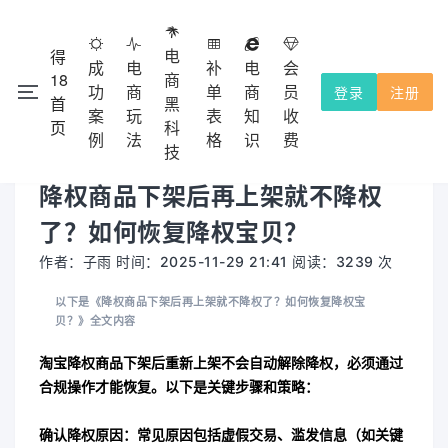
电
得
成
电
补
电
会
18
商
功
商
单
商
员
登录
注册
首
黑
注册会
本网站除了免费功能外，都需要收费的，不提供试用！
案
玩
表
知
收
×
页
科
员充值使用，收费点击
查看。
会员收费
例
法
格
识
费
技
降权商品下架后再上架就不降权
了？如何恢复降权宝贝？
作者：子雨 时间：2025-11-29 21:41 阅读：3239 次
以下是《降权商品下架后再上架就不降权了？如何恢复降权宝
贝？》全文内容
淘宝降权商品下架后重新上架
不会自动解除降权
，必须通过
合规操作才能恢复。以下是关键步骤和策略：
确认降权原因
：常见原因包括虚假交易、滥发信息（如关键