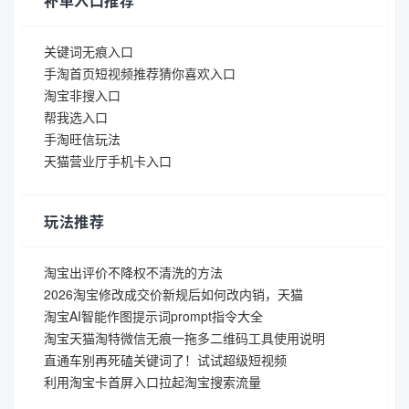
补单入口推荐
关键词无痕入口
手淘首页短视频推荐猜你喜欢入口
淘宝非搜入口
帮我选入口
手淘旺信玩法
天猫营业厅手机卡入口
玩法推荐
淘宝出评价不降权不清洗的方法
2026淘宝修改成交价新规后如何改内销，天猫
淘宝AI智能作图提示词prompt指令大全
淘宝天猫淘特微信无痕一拖多二维码工具使用说明
直通车别再死磕关键词了！试试超级短视频
利用淘宝卡首屏入口拉起淘宝搜索流量