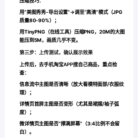
​压缩技巧​
​：
用“美图秀秀-导出设置”→调至“高清”模式（JPG
质量80-90%）；
用TinyPNG（在线工具）压缩PNG，20M的大图
能压到5M，画质几乎不变。
第三步：上传测试，确认展示效果
上传后，去​
​手机淘宝APP​
​搜自己商品，重点检
查：
信息流中主图是否清晰（放大看模特面部/衣服纹
理）；
详情页首屏主图是否变形（尤其是裙摆/袖子弧
度）；
微详情页主图是否“撑满屏幕”（3:4比例不会留
白）。