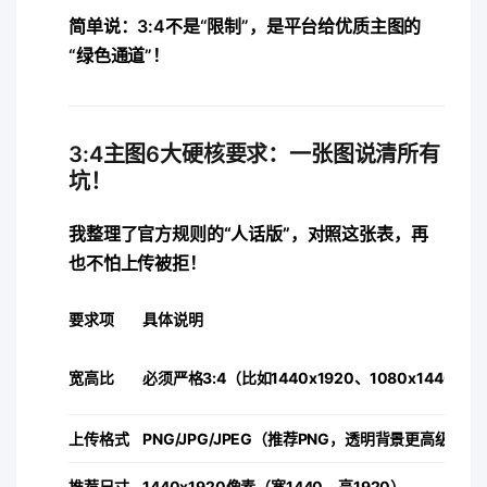
​简单说：3:4不是“限制”，是平台给优质主图的
“绿色通道”！​
3:4主图6大硬核要求：一张图说清所有
坑！
我整理了官方规则的“人话版”，对照这张表，再
也不怕上传被拒！
​要求项​
​具体说明​
​宽高比​
必须严格3:4（比如1440x1920、1080x1440）
​上传格式​
PNG/JPG/JPEG（推荐PNG，透明背景更高级）
​推荐尺寸​
1440x1920像素（宽1440，高1920）