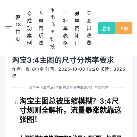
电
得
成
电
补
电
会
18
商
功
商
单
商
员
登录
注册
首
黑
注册会
本网站除了免费功能外，都需要收费的，不提供试用！
案
玩
表
知
收
×
页
科
员充值使用，收费点击
查看。
会员收费
例
法
格
识
费
技
淘宝3:4主图的尺寸分辨率要求
作者：得18电商 时间：2025-10-08 19:20 阅读：3925
次
以下是《淘宝3:4主图的尺寸分辨率要求》全文内容
淘宝主图总被压缩模糊？3:4尺
寸规则全解析，流量暴涨就靠这
张图！