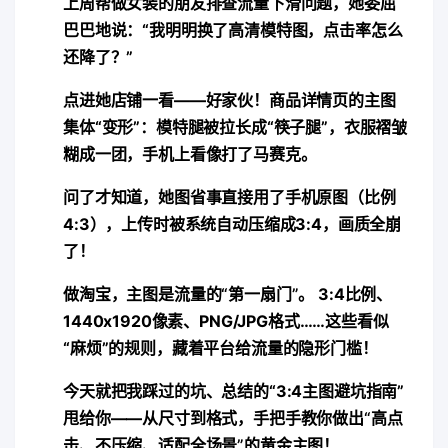
上周帮做女装的朋友排查流量下滑问题，她委屈
巴巴地说：“我明明换了高清模特图，点击率怎么
还降了？”
点进她店铺一看——好家伙！商品详情页的主图
集体“变形”：模特腿被拉长成“筷子腿”，衣服褶皱
糊成一团，手机上看像打了马赛克。
问了才知道，她图省事直接用了手机原图（比例
4:3），上传时被系统自动压缩成3:4，画质全崩
了！
​做淘宝，主图是流量的“第一扇门”。​
​ 3:4比例、
1440x1920像素、PNG/JPG格式……这些看似
“麻烦”的规则，藏着平台给流量的隐形门槛！
今天就把我踩过的坑、总结的“3:4主图避坑指南”
甩给你——​
​从尺寸到格式，手把手教你做出“高点
击、不压缩、适配全场景”的黄金主图！​