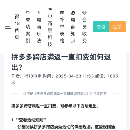
电
得
成
电
补
电
会
18
商
功
商
单
商
员
登录
注册
首
黑
注册会
本网站除了免费功能外，都需要收费的，不提供试用！
案
玩
表
知
收
×
页
科
员充值使用，收费点击
查看。
会员收费
例
法
格
识
费
技
拼多多跨店满返一直扣费如何退
出？
作者：得18电商 时间：2025-04-23 11:53 阅读：1805
次
以下是《拼多多跨店满返一直扣费如何退出？》全文内容
拼多多跨店满返一直扣费，可参考以下方法退出：
1. **查看活动规则**
- 仔细阅读拼多多跨店满返活动的详细规则，这些规则通