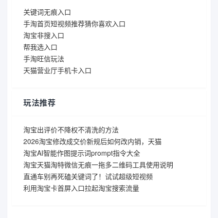
关键词无痕入口
手淘首页短视频推荐猜你喜欢入口
淘宝非搜入口
帮我选入口
手淘旺信玩法
天猫营业厅手机卡入口
玩法推荐
淘宝出评价不降权不清洗的方法
2026淘宝修改成交价新规后如何改内销，天猫
淘宝AI智能作图提示词prompt指令大全
淘宝天猫淘特微信无痕一拖多二维码工具使用说明
直通车别再死磕关键词了！试试超级短视频
利用淘宝卡首屏入口拉起淘宝搜索流量