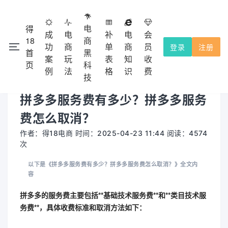
电
得
成
电
补
电
会
18
商
功
商
单
商
员
登录
注册
首
黑
注册会
本网站除了免费功能外，都需要收费的，不提供试用！
案
玩
表
知
收
×
页
科
员充值使用，收费点击
查看。
会员收费
例
法
格
识
费
技
拼多多服务费有多少？拼多多服务
费怎么取消？
作者：得18电商 时间：2025-04-23 11:44 阅读：4574
次
以下是《拼多多服务费有多少？拼多多服务费怎么取消？》全文内
容
拼多多的服务费主要包括**基础技术服务费**和**类目技术服
务费**，具体收费标准和取消方法如下：