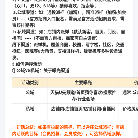
（双11，双12、618等）猜你喜欢，搜索等；
a.公域渠道：如：通投派样（加粉），精准派样（加粉/加会
员）---（官方招商入口报名，需满足官方活动招商要求，需
审核排期等）
b.私域渠道：如：店铺内派样（默认新客，首页、订阅、自
播间）----（不需官方审核，商家可自主设置）
线下渠道
：派样机，覆盖商圈，校园，写字楼，社区，交通
枢纽，医院等6大场景，支持派样机，贩卖机等多种设备派
发。
3.如何选择活动
①公域VS私域：关于曝光渠道
活动类别
主要曝光
公域
天猫U先频道/首页猜你喜欢/搜索推
通常 ≦
荐/行业会场
私域
店铺内/店铺首页/店铺订阅/自播间
价格灵
一句话总结：如果有拉新的目标，可以选择公域派样；有店
内活跃的目标（会员招募、会员成交），可选择私域派样。