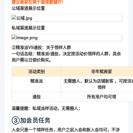
建议商家在两个渠道都铺开！
公域渠道展示位置
私域渠道展示位置
②
精准派VS通投：关于领样人群
一句话总结：精准派/通投，决定按活动价领样的人群，其余
用户需以日销价购买。
活动类别
非年框商家
精准派
无需圈人，默认为店铺新客 ，
可按活
领样
通投
所有用户均可领
温馨提醒：私域派样活动，无需圈人；
③加会员任务
入会只是一个领样任务，用户之前入会和新入会均可，不涉