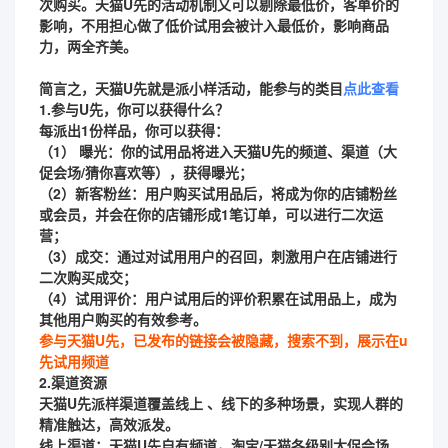
次购买。天猫U先的活动机制又可以剔除最低价，客单价的
影响，不用担心做了低价试用会被计入最低价，影响商品
力，两全齐美。
简言之，天猫U先就是派小样活动，能参与的类目
点此查看
1.参与U先，你可以获得什么？
每派出1份样品，你可以获得：
（1） 曝光：你的试用品将进入天猫U先的频道、渠道（大
促会场/猜你喜欢等），获得曝光；
（2）新客粉丝：用户购买试用品后，将成为你的店铺粉丝
或会员，并会在你的店铺形成1笔订单，可以进行二次运
营；
（3）成交：通过对试用用户的召回，刺激用户在店铺进行
二次购买成交；
（4）试用评价：用户试用后的评价积累在试用品上，成为
其他用户购买的有效参考。
参与
天猫U先，已发布的链接会被隐藏，搜索不到，展示在u
先试用频道
2.渠道资源
天猫U先派样渠道覆盖线上 、线下的多种场景，实现人群的
精准触达，高效派发。
线上渠道
：天猫U先自有频道，淘宝/天猫各级别大促会场