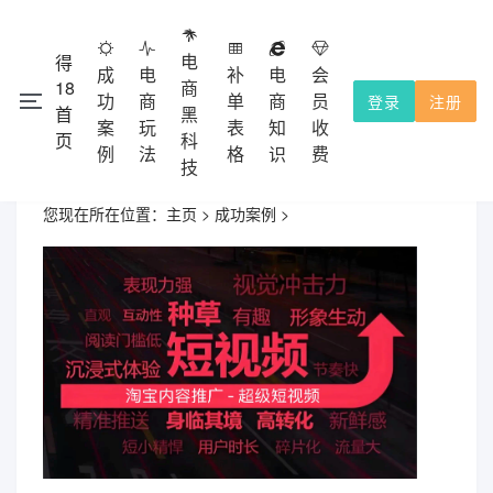
电
得
成
电
补
电
会
18
商
功
商
单
商
员
登录
注册
首
黑
注册会员
本网站除了免费功能外，都需要收费的，不提供试用！
案
玩
表
知
收
页
科
充值积分使用，收费点击
查看。
会员收费
例
法
格
识
费
技
您现在所在位置：
主页
>
成功案例
>