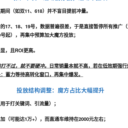
期间（如双11、618）并不盲目提前冲量
。
17、18、19号，
数据普遍很差，于是直接暂停所有推广（
0号起），再集中预算加大魔方投放；
显，且ROI更高。
知打不过，就不要硬冲。
日常销量本就不高，若在低效期强行
是：蓄力等待高转化窗口，再集中爆发
。
投放结构调整：魔方占比大幅提升
（用于打关键词、引流量）；
加（可能达1万+），而直通车维持在2000元左右；