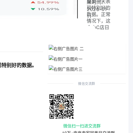
是某一天表
架时间：
现特别好的
2026-01-
数据。正常
11
情况下，这
个小C店日
均销售额
也...
现特别好的数据。
微信交流群
微信扫一扫进交流群
10万+电商卖家同类目交流群