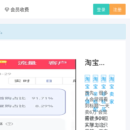
会员收费
登录
注册
看。
淘宝店高单价非标品单日卖了6万是怎么做到的？
淘
淘
淘
淘
宝
宝
宝
宝
首先，很多
店
非
非
卖
人会觉得看
铺
标
标
家
到标题“一天
配
品
卖6万”会觉
得很多，但
累计
109
实际上这只
人学习 上