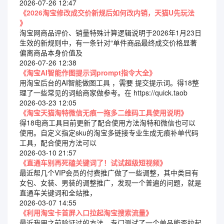
2026-07-26 12:47
《2026淘宝修改成交价新规后如何改内销，天猫U先玩法
》
淘宝网商品评价、销量特殊计算逻辑说明于2026年1月23日
生效的新规则中，有一条针对“单件商品最终成交价格显著
偏离商品本身价值及
2026-07-26 12:38
《淘宝AI智能作图提示词prompt指令大全》
用淘宝后台的AI智能做图工具 ，需要 提交提示词。得18整
理了一些常见的词給商家做参考。在 https://quick.taob
2026-03-23 12:05
《淘宝天猫淘特微信无痕一拖多二维码工具使用说明》
得18电商工具目前更新了配合使用方法淘特和微信也可以
使用。自定义指定sku的淘宝多链接专业生成无痕补单代码
工具，配合使用方法可以
2026-03-10 21:57
《直通车别再死磕关键词了！试试超级短视频》
最近帮几个VIP会员的付费推广做了一些调整，其中类目有
女包、女装、男装的调整推广，发现一个普遍的问题，就是
直通车关键词和全站推，
2026-03-07 14:55
《利用淘宝卡首屏入口拉起淘宝搜索流量》
最近我用之前验证过的方法，专门测试了一个单品能否拉起