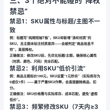
三、3个绝对不能碰的“降权
禁忌”
禁忌1：SKU属性与标题/主图不一
致
例：标题写“纯棉短袖T恤”，SKU却新增“涤纶材质”的
SKU，且主图未标注材质差异——会被判定“商品信息不
符”，直接降权。
正确做法
：修改SKU前，先优化标题/主图，确保核心属性
（材质、颜色、尺码）完全匹配。
禁忌2：利用SKU“低价引流”
例：商品主图标价199元，SKU设置“1元秒杀”（实际库存为
0或仅1件）——属于严重SKU作弊，会直接删除商品、扣
分。
正确做法
：SKU价格需与实际库存、成本匹配，避免“虚假
低价”。
禁忌3：频繁修改SKU（7天内≥3