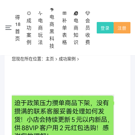
电
得
成
电
补
电
会
18
商
功
商
单
商
员
登录
注册
首
黑
注册会员
本网站除了免费功能外，都需要收费的，不提供试用！
案
玩
表
知
收
页
科
充值积分使用，收费点击
查看。
会员收费
例
法
格
识
费
技
您现在所在位置：
主页
>
成功案例
>