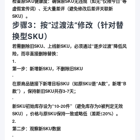
检查原SKU健康度
：确保原SKU无违规（如无“仅限今日”等
虚假宣传词）、无大量差评（避免修改后差评关联新
SKU）。
步骤3：按“过渡法”修改（针对替
换型SKU）
若需删除旧SKU、上线新SKU，
必须通过“逐步过渡”降低风
险
，而非直接删除替换：
1.
第一步：新增新SKU，不删除旧SKU
∙
在原商品链接下新增目标SKU（如原SKU是“A款”，新增“B
款”），保持新旧SKU共存3-7天；
∙
新SKU初始库存设为“10-20件”（避免库存为0被判定无效
SKU），价格与原SKU保持一致或略低（差距≤20%）。
2.
第二步：观察新SKU数据
∙